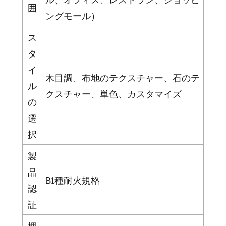
囲
ングモール）
ス
タ
イ
木目調、布地のテクスチャー、石のテ
ル
クスチャー、単色、カスタマイズ
の
選
択
製
品
B1種耐火規格
認
証
梱