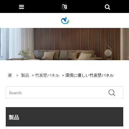
家
>
製品
>
竹炭壁パネル
> 環境に優しい竹炭壁パネル
製品