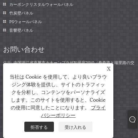
カーボンクリスタルウォールパネル
竹炭壁パネル
PSウォールパネル
音響壁パネル
お問い合わせ
住所:
中国浙江省嘉興市カナーンプラザB1号室2010（秦義路と瑞里路の交
X
差点）
当社は Cookie を使用して、より良いブラウ
電話:
+86-0573-85859222
ジング体験を提供し、サイトのトラフィッ
Eメール:
info@zjarris.com
クを分析し、コンテンツをパーソナライズ
します。このサイトを使用すると、Cookie
の使用に同意したことになります。
プライ
バシーポリシー
Copyright © 2025 浙江Arris IMP & EXP Co., Ltd.すべての権利予約。
拒否する
受け入れる
Links
Sitemap
RSS
XML
プライバシーポリシー