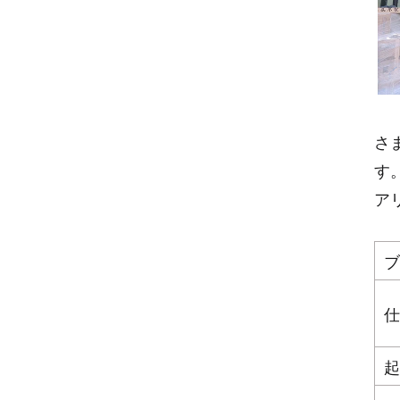
さ
す
ア
ブ
仕
起