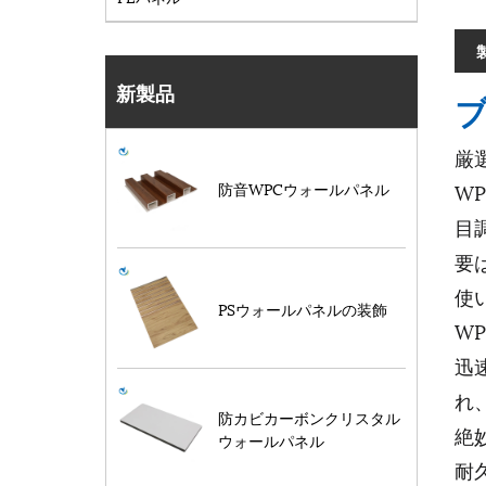
新製品
厳
防音WPCウォールパネル
W
目
要
使
PSウォールパネルの装飾
W
迅
れ
防カビカーボンクリスタル
絶
ウォールパネル
耐