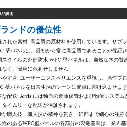
製品説明
ブランドの優位性
選された素材: 高品質の原材料を使用しています。サプ
PC 壁パネルは、最初から常に高品質であることが保証
調スタイルの外部防水 WPC 壁パネルは、自然な木の
はなく、簡単に色あせしません。
いやすさ: ユーザーエクスペリエンスを重視し、操作プ
PC 壁パネルを日常生活のシーンに簡単に溶け込ませま
速な配送: Arris には独自の倉庫保管および物流シス
、タイムリーな配送が保証されます。
妙な職人技：職人技の精神を貫き、細部まで細心の注意
久性のあるWPC壁パネルの各部分の製造基準は、業界