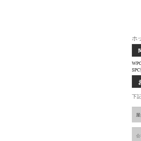
ホ
WP
SP
下